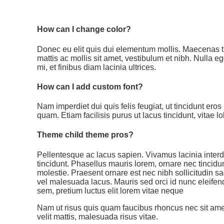
How can I change color?
Donec eu elit quis dui elementum mollis. Maecenas ti
mattis ac mollis sit amet, vestibulum et nibh. Nulla e
mi, et finibus diam lacinia ultrices.
How can I add custom font?
Nam imperdiet dui quis felis feugiat, ut tincidunt er
quam. Etiam facilisis purus ut lacus tincidunt, vitae l
Theme child theme pros?
Pellentesque ac lacus sapien. Vivamus lacinia interdu
tincidunt. Phasellus mauris lorem, ornare nec tincidun
molestie. Praesent ornare est nec nibh sollicitudin sag
vel malesuada lacus. Mauris sed orci id nunc eleifen
sem, pretium luctus elit lorem vitae neque
Nam ut risus quis quam faucibus rhoncus nec sit amet 
velit mattis, malesuada risus vitae.