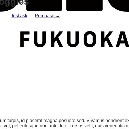
oggles
stion?
Just ask
!
or
Purchase →
m turpis, id placerat magna posuere sed. Vivamus hendrerit ex e
t vel, pellentesque non ante. In et cursus velit, quis venenatis 