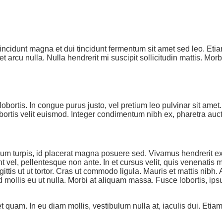
ncidunt magna et dui tincidunt fermentum sit amet sed leo. Eti
get arcu nulla. Nulla hendrerit mi suscipit sollicitudin mattis. M
os lobortis. In congue purus justo, vel pretium leo pulvinar sit 
obortis velit euismod. Integer condimentum nibh ex, pharetra aucto
m turpis, id placerat magna posuere sed. Vivamus hendrerit ex e
t vel, pellentesque non ante. In et cursus velit, quis venenatis 
ittis ut ut tortor. Cras ut commodo ligula. Mauris et mattis nibh.
d mollis eu ut nulla. Morbi at aliquam massa. Fusce lobortis, 
quam. In eu diam mollis, vestibulum nulla at, iaculis dui. Etiam