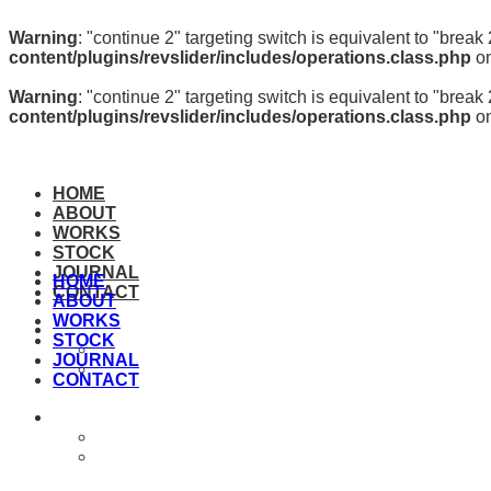
Warning
: "continue 2" targeting switch is equivalent to "brea
content/plugins/revslider/includes/operations.class.php
on
Warning
: "continue 2" targeting switch is equivalent to "brea
content/plugins/revslider/includes/operations.class.php
on
HOME
ABOUT
WORKS
STOCK
JOURNAL
HOME
CONTACT
ABOUT
WORKS
STOCK
JOURNAL
CONTACT