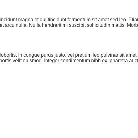
ncidunt magna et dui tincidunt fermentum sit amet sed leo. Eti
get arcu nulla. Nulla hendrerit mi suscipit sollicitudin mattis. M
os lobortis. In congue purus justo, vel pretium leo pulvinar sit 
obortis velit euismod. Integer condimentum nibh ex, pharetra aucto