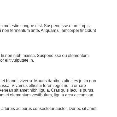
am molestie congue nisl. Suspendisse diam turpis,
orbi non fermentum ante. Aliquam ullamcorper tincidunt
amet. In non nibh massa. Suspendisse eu elementum
r elit vulputate in.
t blandit viverra. Mauris dapibus ultricies justo non
massa. Vivamus efficitur lorem eget nulla ornare
 Aenean sit amet nibh ligula. Cras quis iaculis purus,
ipsum et elementum vestibulum, ligula arcu accumsan
 a turpis ac purus consectetur auctor. Donec sit amet