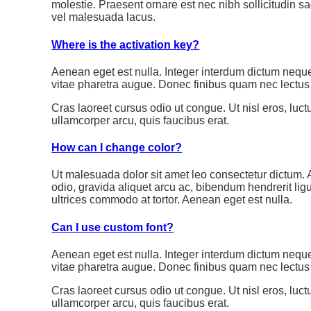
molestie. Praesent ornare est nec nibh sollicitudin sag
vel malesuada lacus.
Where is the activation key?
Aenean eget est nulla. Integer interdum dictum neque
vitae pharetra augue. Donec finibus quam nec lectus 
Cras laoreet cursus odio ut congue. Ut nisl eros, luc
ullamcorper arcu, quis faucibus erat.
How can I change color?
Ut malesuada dolor sit amet leo consectetur dictum. Aen
odio, gravida aliquet arcu ac, bibendum hendrerit ligul
ultrices commodo at tortor. Aenean eget est nulla.
Can I use custom font?
Aenean eget est nulla. Integer interdum dictum neque
vitae pharetra augue. Donec finibus quam nec lectus 
Cras laoreet cursus odio ut congue. Ut nisl eros, luc
ullamcorper arcu, quis faucibus erat.