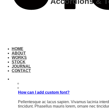
Accordions & T
VESO offers multiple styles. Que
HOME
ABOUT
WORKS
STOCK
JOURNAL
CONTACT
How can I add custom font?
Pellentesque ac lacus sapien. Vivamus lacinia interdu
tincidunt. Phasellus mauris lorem, ornare nec tincidun