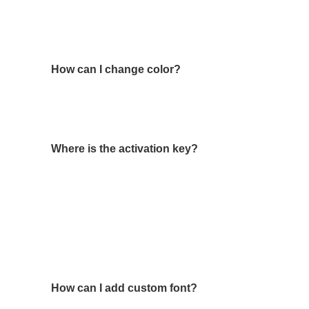
Cras laoreet cursus odio ut congue. Ut nisl eros, luc
ullamcorper arcu, quis faucibus erat.
How can I change color?
Donec eu elit quis dui elementum mollis. Maecenas ti
mattis ac mollis sit amet, vestibulum et nibh. Nulla e
mi, et finibus diam lacinia ultrices.
Where is the activation key?
Pellentesque ac lacus sapien. Vivamus lacinia interdu
tincidunt. Phasellus mauris lorem, ornare nec tincidun
molestie. Praesent ornare est nec nibh sollicitudin sag
vel malesuada lacus. Mauris sed orci id nunc eleifen
sem, pretium luctus elit lorem vitae neque
Nam ut risus quis quam faucibus rhoncus nec sit amet 
velit mattis, malesuada risus vitae.
How can I add custom font?