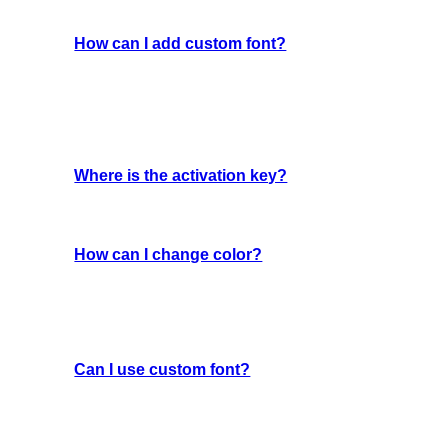
How can I add custom font?
Pellentesque ac lacus sapien. Vivamus lacinia interdu
tincidunt. Phasellus mauris lorem, ornare nec tincidun
molestie. Praesent ornare est nec nibh sollicitudin sag
vel malesuada lacus.
Where is the activation key?
Cras laoreet cursus odio ut congue. Ut nisl eros, luc
How can I change color?
Ut malesuada dolor sit amet leo consectetur dictum. Aen
odio, gravida aliquet arcu ac, bibendum hendrerit ligul
ultrices commodo at tortor. Aenean eget est nulla.
Can I use custom font?
Aenean eget est nulla. Integer interdum dictum neque
vitae pharetra augue. Donec finibus quam nec lectus 